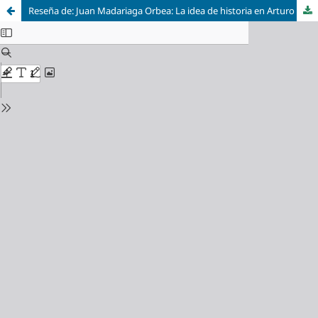
Reseña de: Juan Madariaga Orbea: La idea de historia en Arturo Campión. Donostia, Eusko Ikaskuntza, 2011, 295 pp.