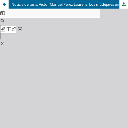
Noticia de tesis. Victor Manuel Pérez Laurenz: Los mudéjares en el Reino de Navarra, 1119-1516