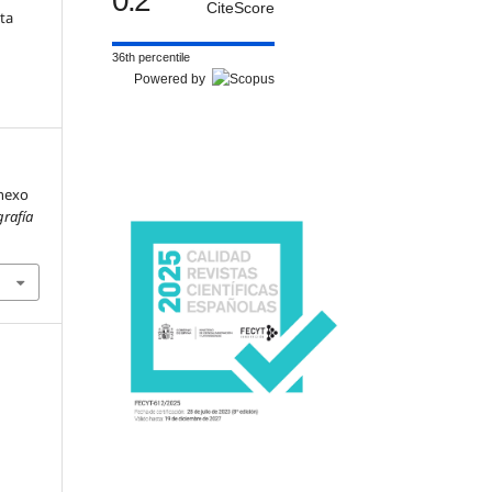
0.2
CiteScore
sta
36th percentile
Powered by
Anexo
rafía