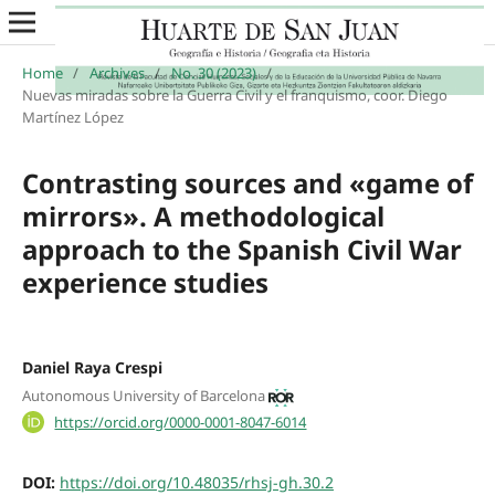
Home
/
Archives
/
No. 30 (2023)
/
Nuevas miradas sobre la Guerra Civil y el franquismo, coor. Diego
Martínez López
Contrasting sources and «game of
mirrors». A methodological
approach to the Spanish Civil War
experience studies
Daniel Raya Crespi
Autonomous University of Barcelona
https://orcid.org/0000-0001-8047-6014
DOI:
https://doi.org/10.48035/rhsj-gh.30.2