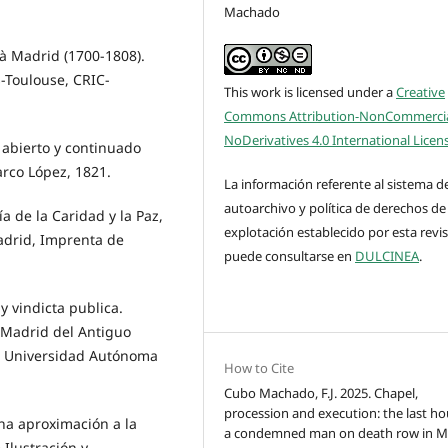
Machado
à Madrid (1700-1808).
s-Toulouse, CRIC-
This work is licensed under a
Creative
Commons Attribution-NonCommercia
NoDerivatives 4.0 International Licen
 abierto y continuado
arco López, 1821.
La información referente al sistema d
autoarchivo y política de derechos de
a de la Caridad y la Paz,
explotación establecido por esta revi
Madrid, Imprenta de
puede consultarse en
DULCINEA
.
y vindicta publica.
l Madrid del Antiguo
d, Universidad Autónoma
How to Cite
Cubo Machado, F.J. 2025. Chapel,
procession and execution: the last ho
una aproximación a la
a condemned man on death row in M
Ilustración y