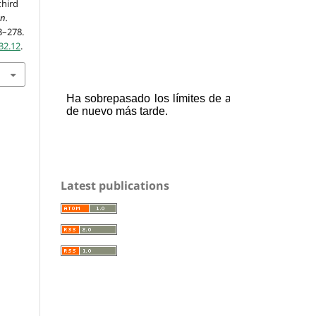
third
n.
53–278.
32.12
.
Latest publications