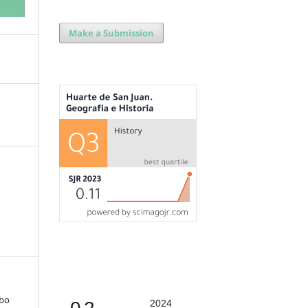
Make a Submission
ubo
2024