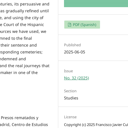
uries, its persuasive and
as gradually refined until
e, and using the city of
he Court of the Hispanic
PDF (Spanish)
ources we have used, we
mned to the final
Published
 their sentence and
2025-06-05
rresponding cemeteries;
 condemned and
and the real journeys that
Issue
maker in one of the
No. 32 (2025)
Section
Studies
License
. Presos rematados y
 Madrid, Centro de Estudios
Copyright (c) 2025 Francisco Javier C