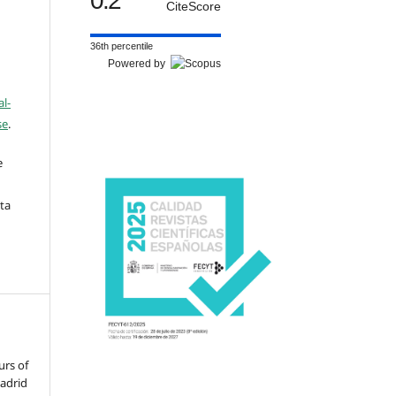
0.2
CiteScore
36th percentile
Powered by
l-
se
.
e
sta
urs of
adrid