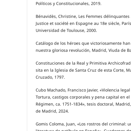
Políticos y Constitucionales, 2019.
Bénavidès, Christine, Les Femmes délinquantes 
Justice et société en Espagne au 18e siècle, Parí
Universidad de Toulouse, 2000.
Catálogo de los héroes que victoriosamente han
nuestra gloriosa revolución, Madrid, Viuda de B
Constituciones de la Real y Primitiva Archicofradí
sita en la Iglesia de Santa Cruz de esta Corte, 
Cruzado, 1797.
Cubo Machado, Francisco Javier, «Violencia legal 
Tortura, castigos corporales y pena capital en e
Régimen, ca. 1751-1834», tesis doctoral, Madri
de Madrid, 2024.
Gomis Coloma, Juan, «Los rostros del criminal: 
literatura de patíbulo en España», Cuadernos de 