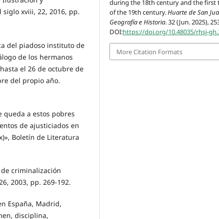
during the 18th century and the first 
iglo xviii, 22, 2016, pp.
of the 19th century.
Huarte de San Jua
Geografía e Historia
. 32 (Jun. 2025), 2
DOI:
https://doi.org/10.48035/rhsj-gh.
a del piadoso instituto de
More Citation Formats
atálogo de los hermanos
 hasta el 26 de octubre de
bre del propio año.
ue queda a estos pobres
entos de ajusticiados en
x)», Boletín de Literatura
 de criminalización
 26, 2003, pp. 269-192.
 en España, Madrid,
en, disciplina,