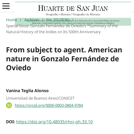
Home
/
Archives
/
No. 33 (2026)
/
Special Issue: Gonzalo Fernández de Oviedo’s *Summary of the
Natural History of the Indies on Its 500th Anniversary
From subject to agent. American
nature in Gonzalo Fernández de
Oviedo
Vanina Teglia Alonso
Universidad de Buenos Aires/CONICET
https://orcid.org/0000-0003-0804-9784
DOI:
https://doi.org/10.48035/rhsj-gh.33.10